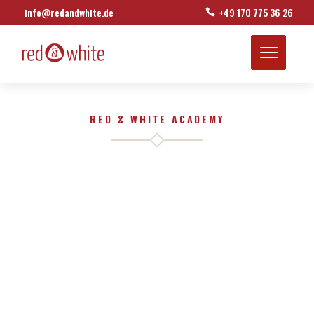
info@redandwhite.de
+49 170 775 36 26

RED & WHITE ACADEMY
IHR ACADEMY UND AUDIT ANBIETER
FÜR CYBER SECURITY
& DIGITALE TRANSFORMATION.
UNSER GRUNDPRINZIP LAUTET WERTSCHÖPFUNG DURCH
WERTSCHÄTZUNG. PROFITIEREN SIE VON ÜBER 20 JAHREN
TRAININGSERFAHRUNG.